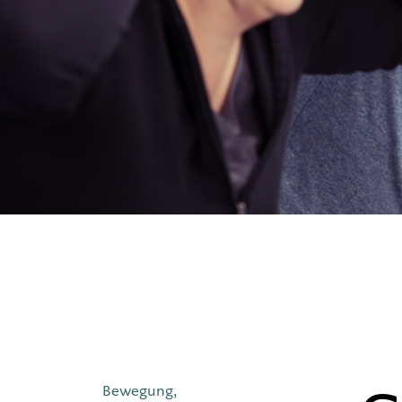
Masern-Mu
RSV
Meningok
Pneumoko
Reiseimpf
Tollwut
Bewegung,