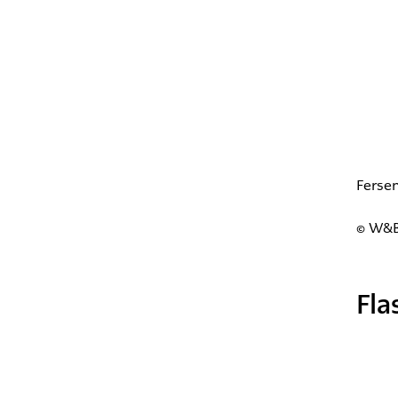
Fersen
© W&B
Fla