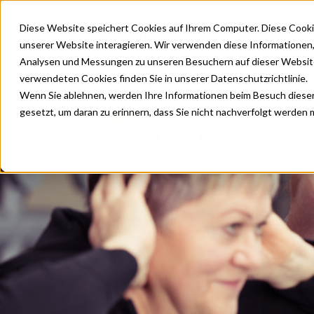
Diese Website speichert Cookies auf Ihrem Computer. Diese Cooki
unserer Website interagieren. Wir verwenden diese Informationen
Standorte
D
Analysen und Messungen zu unseren Besuchern auf dieser Website
verwendeten Cookies finden Sie in unserer Datenschutzrichtlinie.
Wenn Sie ablehnen, werden Ihre Informationen beim Besuch dieser 
gesetzt, um daran zu erinnern, dass Sie nicht nachverfolgt werden
Grippe
Kundenmag
Covid-19
Heftpflaste
Zecke (FSM
Gürtelrose
Diphtherie
Pertussis
Hepatitis 