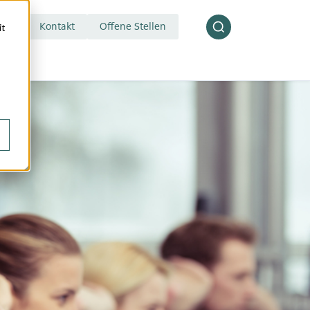
Kontakt
Offene Stellen
it
druckmessung
Blisterservice
zuckermessung
Individuelle
wertanalyse
Mikronährstoffmischung
esterinmessung
Komplementärberatung
check
Kompressionsstrümpfe
est
Ohrlochstechen
pülung
Wundversorgung