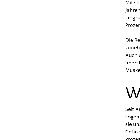
Mit st
Jahre
langs
Proze
Die Re
zuneh
Auch d
übers
Muske
W
Seit A
sogen
sie un
Gefäs
Prozes