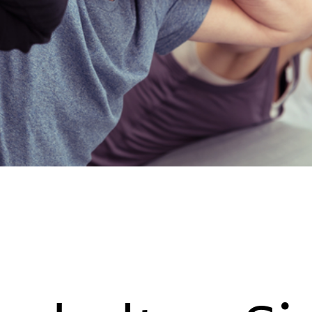
mps-Röteln
Allergien
Magen-Darm-
okken
Beschwerden
kken
Ohrenbeschwerden
ungen