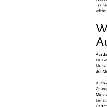
Traini
wichtig
W
A
Ausdau
Muskel
Muskul
der Mu
Auch 
Osteop
Minera
Einfac
Garten