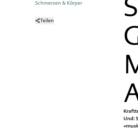
S
Schmerzen & Körper
Teilen
G
M
A
Kraftt
Und: S
«musk