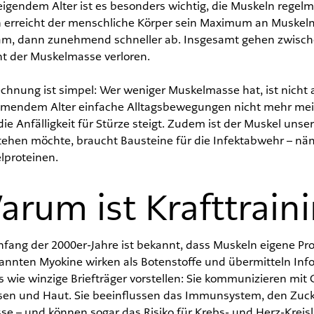
eigendem Alter ist es besonders wichtig, die Muskeln regelmä
n erreicht der menschliche Körper sein Maximum an Muskel
am, dann zunehmend schneller ab. Insgesamt gehen zwisch
nt der Muskelmasse verloren.
chnung ist simpel: Wer weniger Muskelmasse hat, ist nicht 
mendem Alter einfache Alltagsbewegungen nicht mehr meist
ie Anfälligkeit für Stürze steigt. Zudem ist der Muskel unser
tehen möchte, braucht Bausteine für die Infektabwehr – nä
lproteinen.
arum ist Kraft
train
nfang der 2000er-Jahre ist bekannt, dass Muskeln eigene Pr
annten Myokine wirken als Botenstoffe und übermitteln In
s wie winzige Briefträger vorstellen: Sie kommunizieren mit
sen und Haut. Sie beeinflussen das Immunsystem, den Zucke
se – und können sogar das Risiko für Krebs- und Herz-Krei