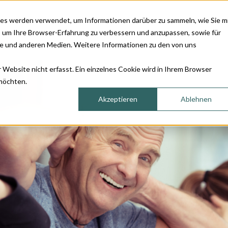
es werden verwendet, um Informationen darüber zu sammeln, wie Sie m
, um Ihre Browser-Erfahrung zu verbessern und anzupassen, sowie für
ienstleistungen
Sortiment
Magazin
Über uns
 und anderen Medien. Weitere Informationen zu den von uns
Website nicht erfasst. Ein einzelnes Cookie wird in Ihrem Browser
 möchten.
Akzeptieren
Ablehnen
azin «'s
Abgabe rezeptpflichtiger
Gesundheitsratgeber
Blut
r»
Medikamente
Blut
E)
Augenbeschwerden
Blut
Erektionsbeschwerden
Chol
-Tetanus-
Harnwegsbeschwerden
Herz
Hautbeschwerden
Hört
A und B
Heuschnupfen und
Ohrs