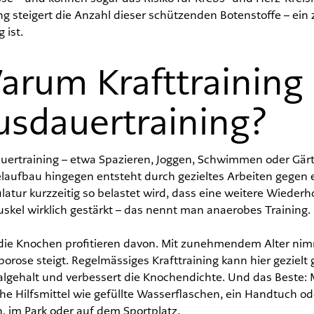
ng steigert die Anzahl dieser schützenden Botenstoffe – ein
 ist.
arum Krafttraining 
usdauertraining?
ertraining – etwa Spazieren, Joggen, Schwimmen oder Gärtn
aufbau hingegen entsteht durch gezieltes Arbeiten gegen e
atur kurzzeitig so belastet wird, dass eine weitere Wieder
skel wirklich gestärkt – das nennt man anaerobes Training.
die Knochen profitieren davon. Mit zunehmendem
Alter nimm
orose steigt. Regelmässiges Krafttraining kann hier geziel
lgehalt und verbessert die Knochendichte. Und das Beste: M
he Hilfsmittel wie gefüllte Wasserflaschen, ein Handtuch ode
, im Park oder auf dem Sportplatz.