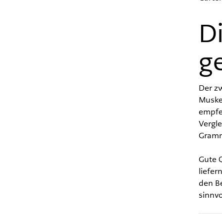
Di
g
Der zw
Muskel
empfe
Vergle
Gramm
Gute Q
liefer
den B
sinnv