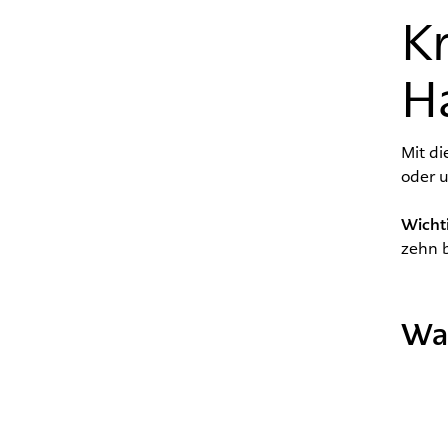
K
H
Mit di
oder u
Wichti
zehn 
Wa