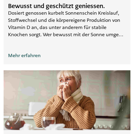
Bewusst und geschützt geniessen.
Dosiert genossen kurbelt Sonnenschein Kreislauf,
Stoffwechsel und die körpereigene Produktion von
Vitamin D an, das unter anderem für stabile
Knochen sorgt. Wer bewusst mit der Sonne umgeht,
vorbeugt und sich richtig schützt, kann sie
unbeschwert geniessen. Die Abstimmung von
Mehr erfahren
Lichtschutzfaktor und Länge des Sonnenbades auf
den Hauttyp sowie geeignete Sonnenschutzmittel
mit UVA- und UVB-Filter schützen effektiv.
Unterstützen Sie Ihre Haut zusätzlich mit Calcium
Sandoz Sun & Day.