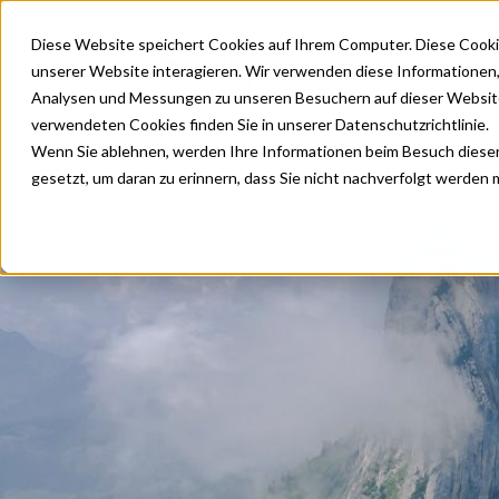
Diese Website speichert Cookies auf Ihrem Computer. Diese Cooki
unserer Website interagieren. Wir verwenden diese Informationen
Standorte
D
Analysen und Messungen zu unseren Besuchern auf dieser Website
verwendeten Cookies finden Sie in unserer Datenschutzrichtlinie.
Wenn Sie ablehnen, werden Ihre Informationen beim Besuch dieser 
gesetzt, um daran zu erinnern, dass Sie nicht nachverfolgt werden
Grippe
Kundenmag
Covid-19
Heftpflaste
Zecke (FSM
Gürtelrose
Diphtherie
Pertussis
Hepatitis 