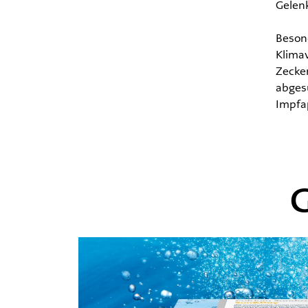
Gelen
Besond
Klimaw
Zecke
abges
Impfa
G