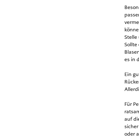
Besond
passe
vermei
könne
Stelle
Sollte
Blasen
es in 
Ein gu
Rücke
Allerd
Für P
ratsa
auf d
siche
oder 