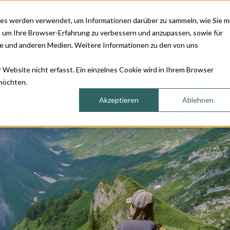
es werden verwendet, um Informationen darüber zu sammeln, wie Sie m
, um Ihre Browser-Erfahrung zu verbessern und anzupassen, sowie für
ienstleistungen
Sortiment
Magazin
Über uns
 und anderen Medien. Weitere Informationen zu den von uns
Website nicht erfasst. Ein einzelnes Cookie wird in Ihrem Browser
 möchten.
Akzeptieren
Ablehnen
azin «'s
Abgabe rezeptpflichtiger
Gesundheitsratgeber
Blut
r»
Medikamente
Blut
E)
Augenbeschwerden
Blut
Erektionsbeschwerden
Chol
-Tetanus-
Harnwegsbeschwerden
Herz
Hautbeschwerden
Hört
A und B
Heuschnupfen und
Ohrs