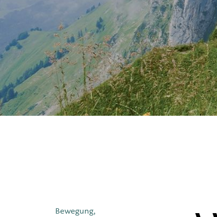
Masern-Mu
RSV
Meningok
Pneumoko
Reiseimpf
Tollwut
Bewegung,