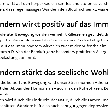
n wirkt auf den Körper wie ein sanftes und stufenlos verst
n, dass regelmässiges Wandern den Blutdruck senkt, was ein
dern wirkt positiv auf das I
oderater Bewegung werden vermehrt Killerzellen gebildet, 
 spielen. Ausserdem wird das Stresshormon Cortisol abgebau
v auf das Immunsystem wirkt sich zudem der Aufenthalt im Fr
tamin D. Von der Bergluft ganz besonders profitieren Aller
nbelastung abnimmt.
dern stärkt das seelische Woh
 die körperliche Bewegung wird unser Stresshormon Adren
lt den Abbau des Hormons an – auch in den Ruhephasen. D
annter.
ch wird durch die Eindrücke der Natur, durch die Farben u
schüttet. Wandern hilft also auch sehr gut gegen depress