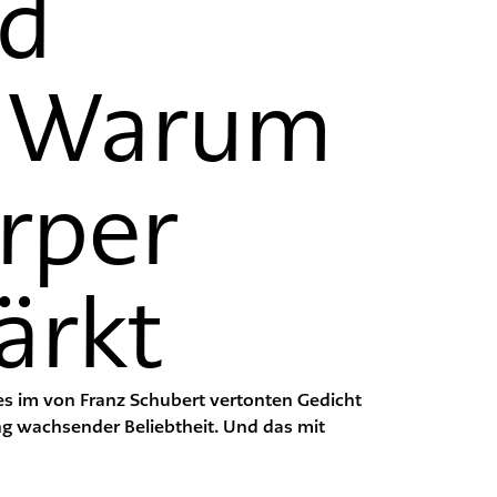
d
: Warum
rper
ärkt
 es im von Franz Schubert vertonten Gedicht
ung wachsender Beliebtheit. Und das mit