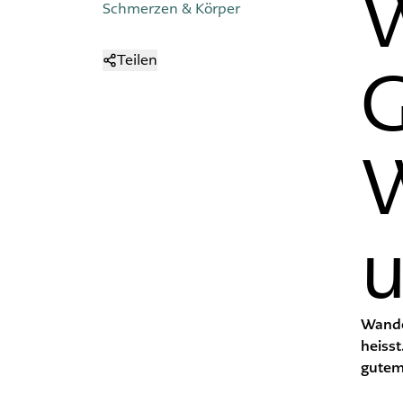
Schmerzen & Körper
Teilen
G
W
u
Wander
heisst
gutem