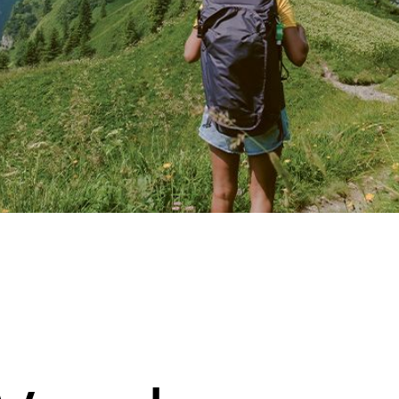
mps-Röteln
Allergien
Magen-Darm-
okken
Beschwerden
kken
Ohrenbeschwerden
ungen