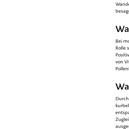
Wander
besage
Wan
Bei m
Rolle
Positi
von Vi
Polle
Wan
Durch
kurbe
entsp
Zuglei
ausge