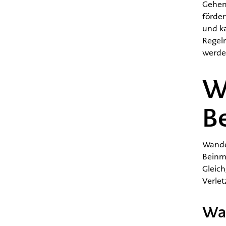
Gehen
förde
und k
Regel
werde
W
B
Wander
Beinm
Gleich
Verlet
Wan