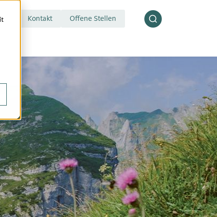
Kontakt
Offene Stellen
it
druckmessung
Blisterservice
zuckermessung
Individuelle
wertanalyse
Mikronährstoffmischung
esterinmessung
Komplementärberatung
check
Kompressionsstrümpfe
est
Ohrlochstechen
pülung
Wundversorgung