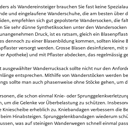
ers als Wandereinsteiger brauchen Sie fast keine Spezialau
nde und eingelaufene Wanderschuhe, die am besten über d
den, empfehlen sich gut gepolsterte Wandersocken, die fal
n Sie sehr dünne Synthetiksocken unter den Wandersocken 
 unangenehmen Druck, ist es ratsam, gleich ein Blasenpflaste
 es dennoch zu einer Blasenbildung kommen, sollten kleine 
pflaster versorgt werden. Grosse Blasen desinfizieren, mit s
der Apotheke) und mit Pflaster abdecken, das regelmässig g
t ausgewählter Wanderrucksack sollte nicht nur den Anford
nlänge entsprechen. Mithilfe von Wanderstöcken werden be
ings sollte man auch phasenweise ohne Stöcke gehen, um die
ersonen, die schon einmal Knie- oder Sprunggelenkverletzu
m, um die Gelenke vor Überbelastung zu schützen. Insbeson
ie Kniescheibe erheblich zu. Kniebandagen verbessern die 
r beim Hinabsteigen. Sprunggelenkbandagen wiederum schü
aussen, was auf steinigen Wanderwegen schnell einmal pass