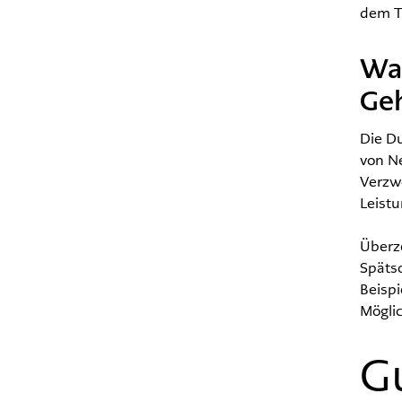
dem T
Wan
Geh
Die D
von N
Verzw
Leist
Überz
Späts
Beispi
Möglic
G