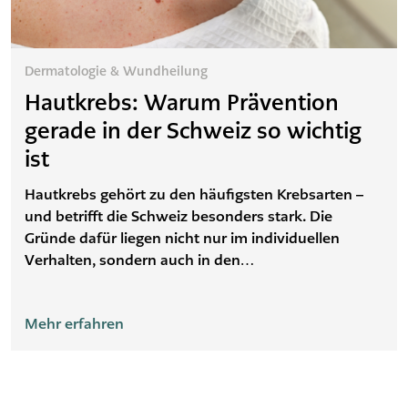
Dermatologie & Wundheilung
Hautkrebs: Warum Prävention
gerade in der Schweiz so wichtig
ist
Hautkrebs gehört zu den häufigsten Krebsarten –
und betrifft die Schweiz besonders stark. Die
Gründe dafür liegen nicht nur im individuellen
Verhalten, sondern auch in den
Lebensgewohnheiten und geografischen
Bedingungen. Gleichzeitig gilt: Ein Teil der
Mehr erfahren
Erkrankungen lässt sich verhindern oder früh
erkennen. Genau hier setzt die Präventionsarbeit
an.