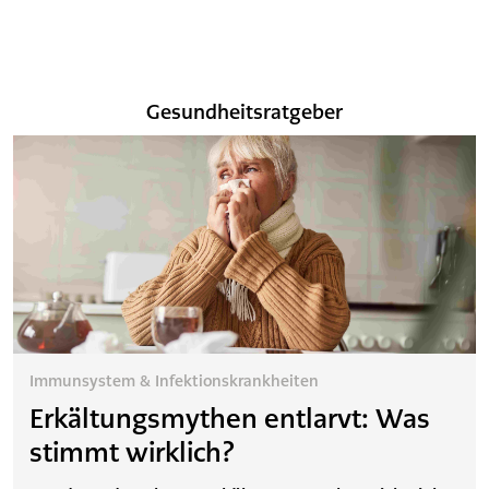
Volksapotheke Zum Ritter
Vordergasse 65
8200 Schaffhausen
Mo bis Fr 08:00 - 18:30
Sa 08:00 - 16:00
Gesundheitsratgeber
Immunsystem & Infektionskrankheiten
Erkältungsmythen entlarvt: Was
stimmt wirklich?