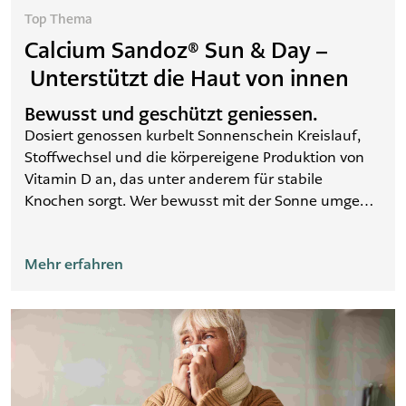
Top Thema
Calcium Sandoz® Sun & Day –
Unterstützt die Haut von innen
Bewusst und geschützt geniessen.
Dosiert genossen kurbelt Sonnenschein Kreislauf,
Stoffwechsel und die körpereigene Produktion von
Vitamin D an, das unter anderem für stabile
Knochen sorgt. Wer bewusst mit der Sonne umgeht,
vorbeugt und sich richtig schützt, kann sie
unbeschwert geniessen. Die Abstimmung von
Mehr erfahren
Lichtschutzfaktor und Länge des Sonnenbades auf
den Hauttyp sowie geeignete Sonnenschutzmittel
mit UVA- und UVB-Filter schützen effektiv.
Unterstützen Sie Ihre Haut zusätzlich mit Calcium
Sandoz Sun & Day.