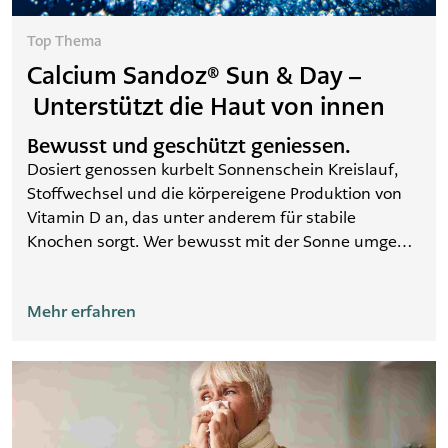
Top Thema
Calcium Sandoz® Sun & Day –
Unterstützt die Haut von innen
Bewusst und geschützt geniessen.
Dosiert genossen kurbelt Sonnenschein Kreislauf,
Stoffwechsel und die körpereigene Produktion von
Vitamin D an, das unter anderem für stabile
Knochen sorgt. Wer bewusst mit der Sonne umgeht,
vorbeugt und sich richtig schützt, kann sie
unbeschwert geniessen. Die Abstimmung von
Mehr erfahren
Lichtschutzfaktor und Länge des Sonnenbades auf
den Hauttyp sowie geeignete Sonnenschutzmittel
mit UVA- und UVB-Filter schützen effektiv.
Unterstützen Sie Ihre Haut zusätzlich mit Calcium
Sandoz Sun & Day.